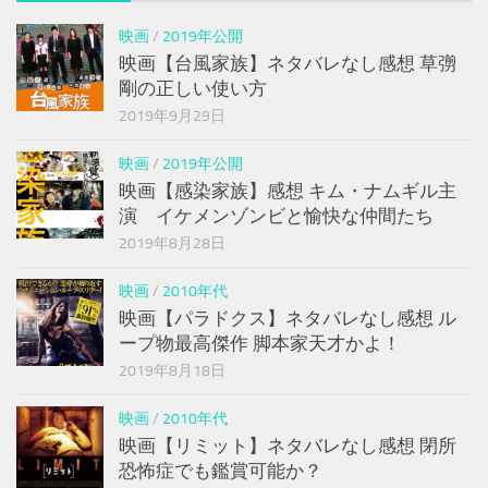
映画
/
2019年公開
映画【台風家族】ネタバレなし感想 草彅
剛の正しい使い方
2019年9月29日
映画
/
2019年公開
映画【感染家族】感想 キム・ナムギル主
演 イケメンゾンビと愉快な仲間たち
2019年8月28日
映画
/
2010年代
映画【パラドクス】ネタバレなし感想 ル
ープ物最高傑作 脚本家天才かよ！
2019年8月18日
映画
/
2010年代
映画【リミット】ネタバレなし感想 閉所
恐怖症でも鑑賞可能か？