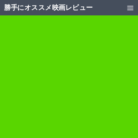
勝手にオススメ映画レビュー
コンテンツへスキップ