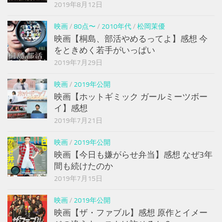
2019年8月12日
映画
/
80点〜
/
2010年代
/
松岡茉優
映画【桐島、部活やめるってよ】感想 今
をときめく若手がいっぱい
2019年7月29日
映画
/
2019年公開
映画【ホットギミック ガールミーツボー
イ】感想
2019年7月21日
映画
/
2019年公開
映画【今日も嫌がらせ弁当】感想 なぜ3年
間も続けたのか
2019年7月15日
映画
/
2019年公開
映画【ザ・ファブル】感想 原作とイメー