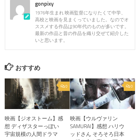
gonpixy
1976年生まれ 映画監督になりたくて中学、
高校と映画を見まくっていました。なのでオ
ススメする作品は90年代のものが多いです。
最新の作品と昔の作品を織り交ぜて紹介した
いと思います。
おすすめ
0
0
映画【ジオストーム】感
映画【ウルヴァリン
想 ディザスターっぽい
SAMURAI】感想 ハリウ
宇宙規模の人間ドラマ
ッドさん そろそろ日本