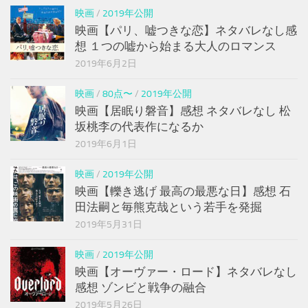
映画
/
2019年公開
映画【パリ、嘘つきな恋】ネタバレなし感
想 １つの嘘から始まる大人のロマンス
2019年6月2日
映画
/
80点〜
/
2019年公開
映画【居眠り磐音】感想 ネタバレなし 松
坂桃李の代表作になるか
2019年6月1日
映画
/
2019年公開
映画【轢き逃げ 最高の最悪な日】感想 石
田法嗣と毎熊克哉という若手を発掘
2019年5月31日
映画
/
2019年公開
映画【オーヴァー・ロード】ネタバレなし
感想 ゾンビと戦争の融合
2019年5月26日