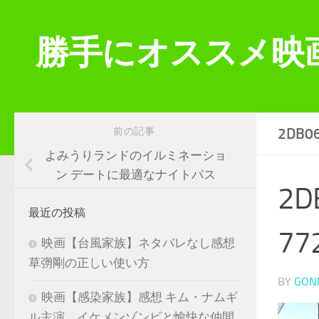
コンテンツへスキップ
勝手にオススメ映
2DB0
前の記事
よみうりランドのイルミネーショ
ン デートに最適なナイトパス
2D
最近の投稿
77
映画【台風家族】ネタバレなし感想
草彅剛の正しい使い方
BY
GON
映画【感染家族】感想 キム・ナムギ
ル主演 イケメンゾンビと愉快な仲間