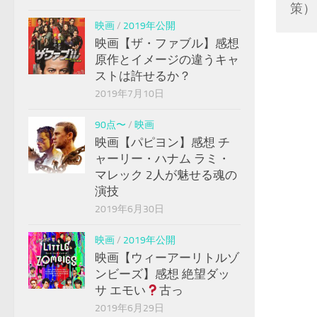
策）
映画
/
2019年公開
映画【ザ・ファブル】感想
原作とイメージの違うキャ
ストは許せるか？
2019年7月10日
90点〜
/
映画
映画【パピヨン】感想 チ
ャーリー・ハナム ラミ・
マレック 2人が魅せる魂の
演技
2019年6月30日
映画
/
2019年公開
映画【ウィーアーリトルゾ
ンビーズ】感想 絶望ダッ
サ エモい
古っ
2019年6月29日