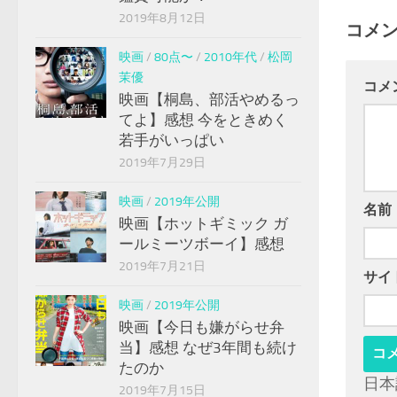
2019年8月12日
コメ
映画
/
80点〜
/
2010年代
/
松岡
茉優
コメ
映画【桐島、部活やめるっ
てよ】感想 今をときめく
若手がいっぱい
2019年7月29日
映画
/
2019年公開
名前
映画【ホットギミック ガ
ールミーツボーイ】感想
2019年7月21日
サイ
映画
/
2019年公開
映画【今日も嫌がらせ弁
当】感想 なぜ3年間も続け
たのか
日本
2019年7月15日