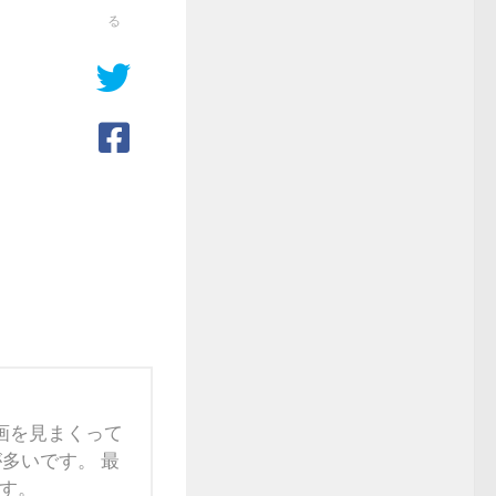
る
映画を見まくって
多いです。 最
す。