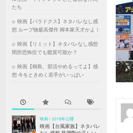
たち
映画【パラドクス】ネタバレなし感
想 ループ物最高傑作 脚本家天才かよ！
映画【リミット】ネタバレなし感想
閉所恐怖症でも鑑賞可能か？
映画【桐島、部活やめるってよ】感
想 今をときめく若手がいっぱい
映画
/
2019年公開
映画【台風家族】ネタバレ