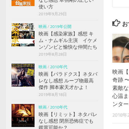
なし感想 草彅剛の正しい
使い方
2019年9月29日
お
映画
/
2019年公開
映画【感染家族】感想 キ
ム・ナムギル主演 イケメ
ンゾンビと愉快な仲間たち
2019年8月28日
映画
/
2010年代
映画【
映画【パラドクス】ネタバ
奇跡 
レなし感想 ループ物最高
傑作 脚本家天才かよ！
素敵な
2019年8月18日
心温ま
ンター
映画
/
2010年代
映画【リミット】ネタバレ
2018年
なし感想 閉所恐怖症でも
鑑賞可能か？