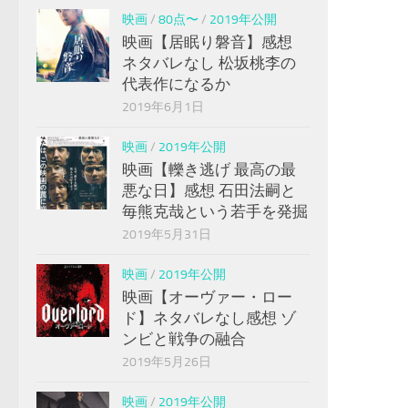
映画
/
80点〜
/
2019年公開
映画【居眠り磐音】感想
ネタバレなし 松坂桃李の
代表作になるか
2019年6月1日
映画
/
2019年公開
映画【轢き逃げ 最高の最
悪な日】感想 石田法嗣と
毎熊克哉という若手を発掘
2019年5月31日
映画
/
2019年公開
映画【オーヴァー・ロー
ド】ネタバレなし感想 ゾ
ンビと戦争の融合
2019年5月26日
映画
/
2019年公開