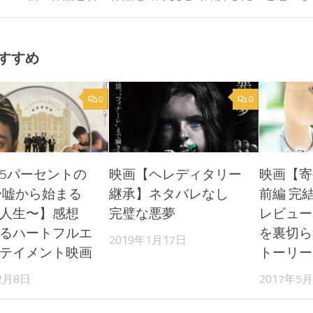
すすめ
0
0
5パーセントの
映画【ヘレディタリー
映画【寄
〜嘘から始まる
継承】ネタバレなし
前編 完
人生〜】感想
完璧な悪夢
レビュー
るハートフルエ
を裏切ら
2019年1月17日
テイメント映画
トーリー
2月8日
2017年5