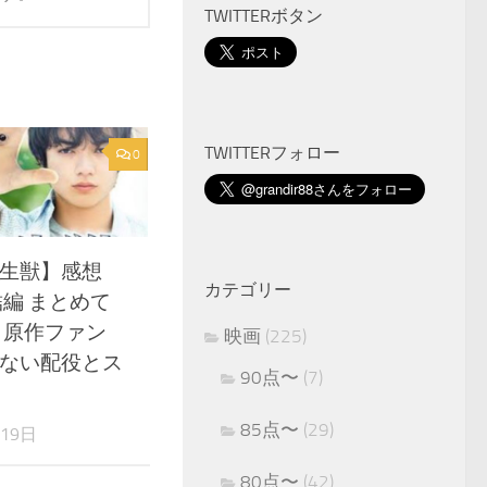
TWITTERボタン
TWITTERフォロー
0
生獣】感想
カテゴリー
結編 まとめて
 原作ファン
映画
(225)
ない配役とス
90点〜
(7)
85点〜
(29)
月19日
80点〜
(42)