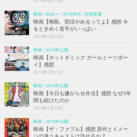
2019年8月12日
映画
/
80点〜
/
2010年代
/
松岡茉優
映画【桐島、部活やめるってよ】感想 今
をときめく若手がいっぱい
2019年7月29日
映画
/
2019年公開
映画【ホットギミック ガールミーツボー
イ】感想
2019年7月21日
映画
/
2019年公開
映画【今日も嫌がらせ弁当】感想 なぜ3年
間も続けたのか
2019年7月15日
映画
/
2019年公開
映画【ザ・ファブル】感想 原作とイメー
ジの違うキャストは許せるか？