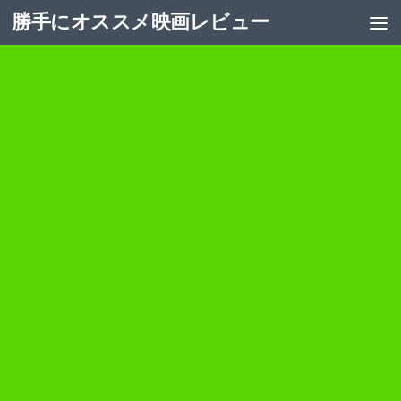
勝手にオススメ映画レビュー
コンテンツへスキップ