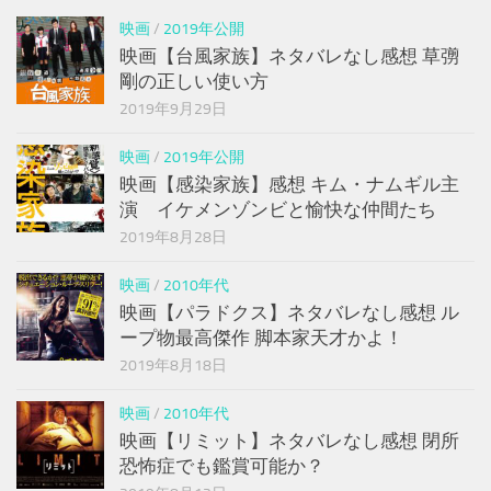
映画
/
2019年公開
映画【台風家族】ネタバレなし感想 草彅
剛の正しい使い方
2019年9月29日
映画
/
2019年公開
映画【感染家族】感想 キム・ナムギル主
演 イケメンゾンビと愉快な仲間たち
2019年8月28日
映画
/
2010年代
映画【パラドクス】ネタバレなし感想 ル
ープ物最高傑作 脚本家天才かよ！
2019年8月18日
映画
/
2010年代
映画【リミット】ネタバレなし感想 閉所
恐怖症でも鑑賞可能か？