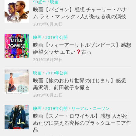
90点〜
/
映画
映画【パピヨン】感想 チャーリー・ハナ
ム ラミ・マレック 2人が魅せる魂の演技
2019年6月30日
映画
/
2019年公開
映画【ウィーアーリトルゾンビーズ】感想
絶望ダッサ エモい
古っ
2019年6月29日
映画
/
2019年公開
映画【旅のおわり世界のはじまり】感想
黒沢清、前田敦子を撮る
2019年6月23日
映画
/
2019年公開
/
リーアム・ニーソン
映画【スノー・ロワイヤル】感想 人が死
ぬたびに笑える究極のブラックユーモア作
品