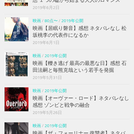
2019年6月2日
映画
/
80点〜
/
2019年公開
映画【居眠り磐音】感想 ネタバレなし 松
坂桃李の代表作になるか
2019年6月1日
映画
/
2019年公開
映画【轢き逃げ 最高の最悪な日】感想 石
田法嗣と毎熊克哉という若手を発掘
2019年5月31日
映画
/
2019年公開
映画【オーヴァー・ロード】ネタバレなし
感想 ゾンビと戦争の融合
2019年5月26日
映画
/
2019年公開
映画【ザ・フォーリナー 復讐者】ネタバ