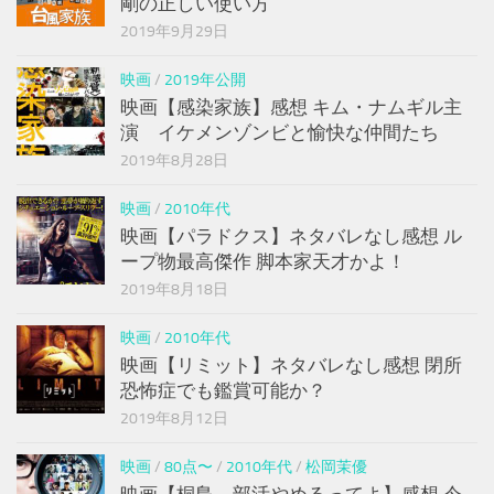
剛の正しい使い方
2019年9月29日
映画
/
2019年公開
映画【感染家族】感想 キム・ナムギル主
演 イケメンゾンビと愉快な仲間たち
2019年8月28日
映画
/
2010年代
映画【パラドクス】ネタバレなし感想 ル
ープ物最高傑作 脚本家天才かよ！
2019年8月18日
映画
/
2010年代
映画【リミット】ネタバレなし感想 閉所
恐怖症でも鑑賞可能か？
2019年8月12日
映画
/
80点〜
/
2010年代
/
松岡茉優
映画【桐島、部活やめるってよ】感想 今