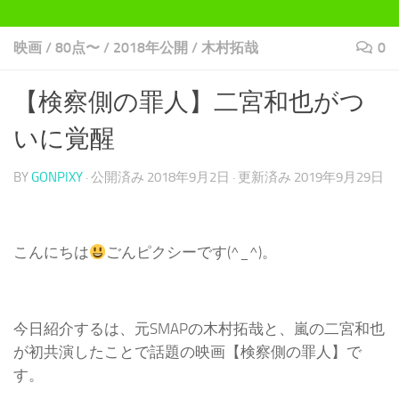
映画
/
80点〜
/
2018年公開
/
木村拓哉
0
【検察側の罪人】二宮和也がつ
いに覚醒
BY
GONPIXY
· 公開済み
2018年9月2日
· 更新済み
2019年9月29日
こんにちは
ごんピクシーです(^_^)。
今日紹介するは、元SMAPの木村拓哉と、嵐の二宮和也
が初共演したことで話題の映画【検察側の罪人】で
す。