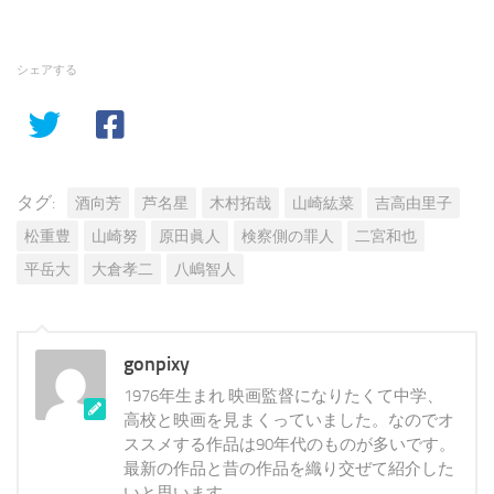
シェアする
タグ:
酒向芳
芦名星
木村拓哉
山崎紘菜
吉高由里子
松重豊
山崎努
原田眞人
検察側の罪人
二宮和也
平岳大
大倉孝二
八嶋智人
gonpixy
1976年生まれ 映画監督になりたくて中学、
高校と映画を見まくっていました。なのでオ
ススメする作品は90年代のものが多いです。
最新の作品と昔の作品を織り交ぜて紹介した
いと思います。