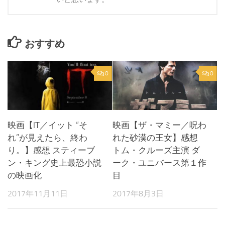
おすすめ
0
0
映画【IT／イット “そ
映画【ザ・マミー／呪わ
れ”が見えたら、終わ
れた砂漠の王女】感想
り。】感想 スティーブ
トム・クルーズ主演 ダ
ン・キング史上最恐小説
ーク・ユニバース第１作
の映画化
目
2017年11月11日
2017年8月3日