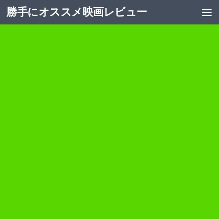
勝手にオススメ映画レビュー
コンテンツへスキップ