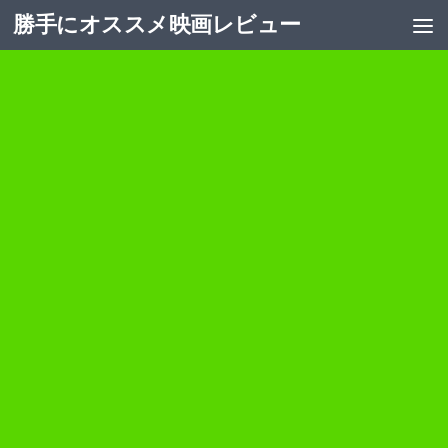
勝手にオススメ映画レビュー
コンテンツへスキップ