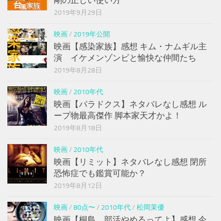
2019年9月29日
映画
/
2019年公開
映画【感染家族】感想 キム・ナムギル主
演 イケメンゾンビと愉快な仲間たち
2019年8月28日
映画
/
2010年代
映画【パラドクス】ネタバレなし感想 ル
ープ物最高傑作 脚本家天才かよ！
2019年8月18日
映画
/
2010年代
映画【リミット】ネタバレなし感想 閉所
恐怖症でも鑑賞可能か？
2019年8月12日
映画
/
80点〜
/
2010年代
/
松岡茉優
映画【桐島、部活やめるってよ】感想 今