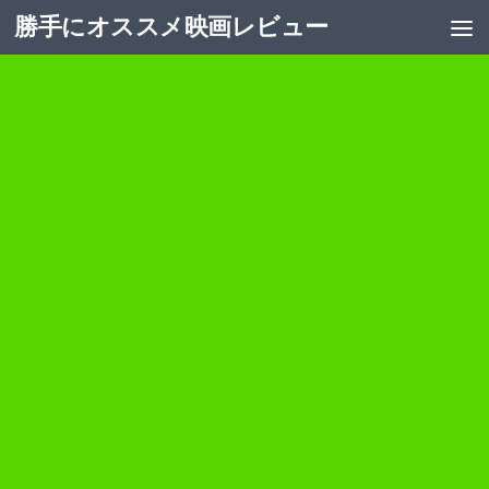
勝手にオススメ映画レビュー
コンテンツへスキップ