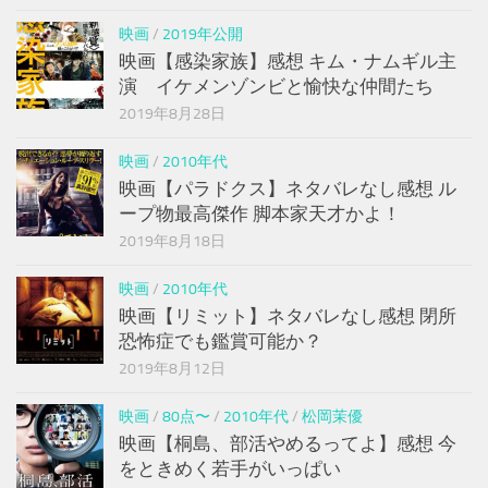
映画
/
2019年公開
映画【感染家族】感想 キム・ナムギル主
演 イケメンゾンビと愉快な仲間たち
2019年8月28日
映画
/
2010年代
映画【パラドクス】ネタバレなし感想 ル
ープ物最高傑作 脚本家天才かよ！
2019年8月18日
映画
/
2010年代
映画【リミット】ネタバレなし感想 閉所
恐怖症でも鑑賞可能か？
2019年8月12日
映画
/
80点〜
/
2010年代
/
松岡茉優
映画【桐島、部活やめるってよ】感想 今
をときめく若手がいっぱい