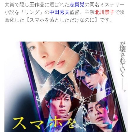
大賞で隠し玉作品に選ばれた
志賀晃
の同名ミステリー
小説を「リング」の
中田秀夫
監督、主演
北川景子
で映
画化した【スマホを落としただけなのに】です。