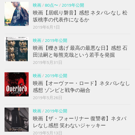
映画
/
80点〜
/
2019年公開
映画【居眠り磐音】感想 ネタバレなし 松
坂桃李の代表作になるか
2019年6月1日
映画
/
2019年公開
映画【轢き逃げ 最高の最悪な日】感想 石
田法嗣と毎熊克哉という若手を発掘
2019年5月31日
映画
/
2019年公開
映画【オーヴァー・ロード】ネタバレなし
感想 ゾンビと戦争の融合
2019年5月26日
映画
/
2019年公開
映画【ザ・フォーリナー 復讐者】ネタバ
レなし感想 笑わないジャッキー
2019年5月13日