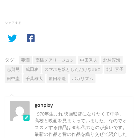
シェアする
タグ:
要潤
高橋メアリージュン
中田秀夫
北村匠海
志賀晃
成田凌
スマホを落としただけなのに
北川景子
田中圭
千葉雄大
原田泰造
バカリズム
gonpixy
1976年生まれ 映画監督になりたくて中学、
高校と映画を見まくっていました。なのでオ
ススメする作品は90年代のものが多いです。
最新の作品と昔の作品を織り交ぜて紹介した