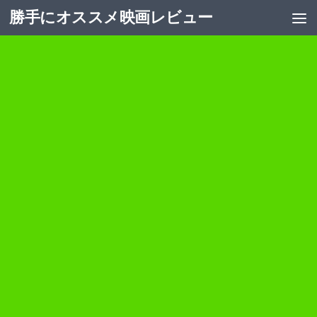
勝手にオススメ映画レビュー
コンテンツへスキップ