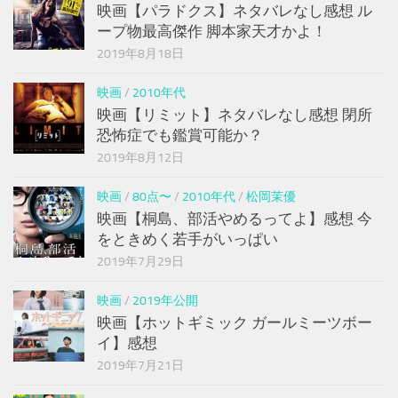
映画【パラドクス】ネタバレなし感想 ル
ープ物最高傑作 脚本家天才かよ！
2019年8月18日
映画
/
2010年代
映画【リミット】ネタバレなし感想 閉所
恐怖症でも鑑賞可能か？
2019年8月12日
映画
/
80点〜
/
2010年代
/
松岡茉優
映画【桐島、部活やめるってよ】感想 今
をときめく若手がいっぱい
2019年7月29日
映画
/
2019年公開
映画【ホットギミック ガールミーツボー
イ】感想
2019年7月21日