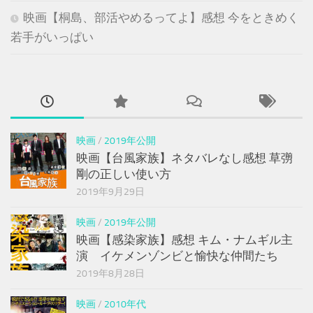
映画【桐島、部活やめるってよ】感想 今をときめく
若手がいっぱい
映画
/
2019年公開
映画【台風家族】ネタバレなし感想 草彅
剛の正しい使い方
2019年9月29日
映画
/
2019年公開
映画【感染家族】感想 キム・ナムギル主
演 イケメンゾンビと愉快な仲間たち
2019年8月28日
映画
/
2010年代