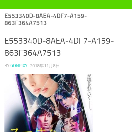
E553340D-8AEA-4DF7-A159-
863F364A7513
E553340D-8AEA-4DF7-A159-
863F364A7513
BY
GONPIXY
·
2018年11月8日