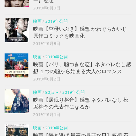
ー】感想
2019年6月9日
映画
/
2019年公開
映画【空母いぶき】感想 かわぐちかいじ
原作コミックを映画化
2019年6月8日
映画
/
2019年公開
映画【パリ、嘘つきな恋】ネタバレなし感
想 １つの嘘から始まる大人のロマンス
2019年6月2日
映画
/
80点〜
/
2019年公開
映画【居眠り磐音】感想 ネタバレなし 松
坂桃李の代表作になるか
2019年6月1日
映画
/
2019年公開
映画【轢き逃げ 最高の最悪な日】感想 石