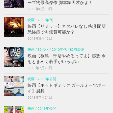
ープ物最高傑作 脚本家天才かよ！
2019年8月18日
映画
/
2010年代
映画【リミット】ネタバレなし感想 閉所
恐怖症でも鑑賞可能か？
2019年8月12日
映画
/
80点〜
/
2010年代
/
松岡茉優
映画【桐島、部活やめるってよ】感想 今
をときめく若手がいっぱい
2019年7月29日
映画
/
2019年公開
映画【ホットギミック ガールミーツボー
イ】感想
2019年7月21日
映画
/
2019年公開