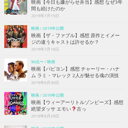
映画【今日も嫌がらせ弁当】感想 なぜ3年
間も続けたのか
2019年7月15日
映画
/
2019年公開
映画【ザ・ファブル】感想 原作とイメー
ジの違うキャストは許せるか？
2019年7月10日
90点〜
/
映画
映画【パピヨン】感想 チャーリー・ハナ
ム ラミ・マレック 2人が魅せる魂の演技
2019年6月30日
映画
/
2019年公開
映画【ウィーアーリトルゾンビーズ】感想
絶望ダッサ エモい
古っ
2019年6月29日