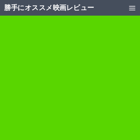
勝手にオススメ映画レビュー
コンテンツへスキップ