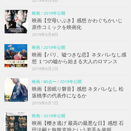
2019年6月9日
映画
/
2019年公開
映画【空母いぶき】感想 かわぐちかいじ
原作コミックを映画化
2019年6月8日
映画
/
2019年公開
映画【パリ、嘘つきな恋】ネタバレなし感
想 １つの嘘から始まる大人のロマンス
2019年6月2日
映画
/
80点〜
/
2019年公開
映画【居眠り磐音】感想 ネタバレなし 松
坂桃李の代表作になるか
2019年6月1日
映画
/
2019年公開
映画【轢き逃げ 最高の最悪な日】感想 石
田法嗣と毎熊克哉という若手を発掘