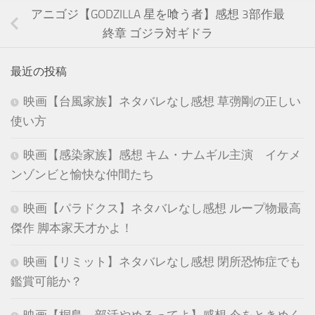
アニゴジ【GODZILLA 星を喰う者】感想 3部作最
終章 ゴジラ対ギドラ
最近の投稿
映画【台風家族】ネタバレなし感想 草彅剛の正しい
使い方
映画【感染家族】感想 キム・ナムギル主演 イケメ
ンゾンビと愉快な仲間たち
映画【パラドクス】ネタバレなし感想 ループ物最高
傑作 脚本家天才かよ！
映画【リミット】ネタバレなし感想 閉所恐怖症でも
鑑賞可能か？
映画【桐島、部活やめるってよ】感想 今をときめく