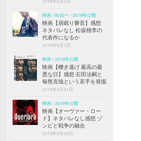
2019年6月2日
映画
/
80点〜
/
2019年公開
映画【居眠り磐音】感想
ネタバレなし 松坂桃李の
代表作になるか
2019年6月1日
映画
/
2019年公開
映画【轢き逃げ 最高の最
悪な日】感想 石田法嗣と
毎熊克哉という若手を発掘
2019年5月31日
映画
/
2019年公開
映画【オーヴァー・ロー
ド】ネタバレなし感想 ゾ
ンビと戦争の融合
2019年5月26日