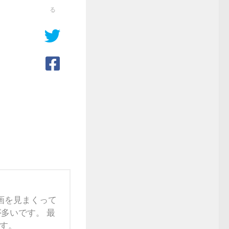
る
映画を見まくって
多いです。 最
す。