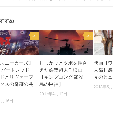
すすめ
0
0
スニーカーズ】
しっかりとツボを押さ
映画【ワ
ロバートレッド
えた娯楽超大作映画
太陽】感
ドとリヴァーフ
【キングコング 髑髏
見のヒュ
クスの奇跡の共
島の巨神】
2018年6
2017年4月12日
7月16日