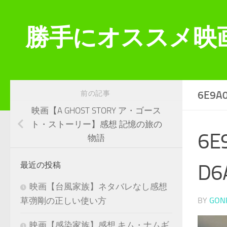
コンテンツへスキップ
勝手にオススメ映
6E9A
前の記事
映画【A GHOST STORY ア・ゴース
ト・ストーリー】感想 記憶の旅の
6E
物語
D6
最近の投稿
映画【台風家族】ネタバレなし感想
BY
GON
草彅剛の正しい使い方
映画【感染家族】感想 キム・ナムギ