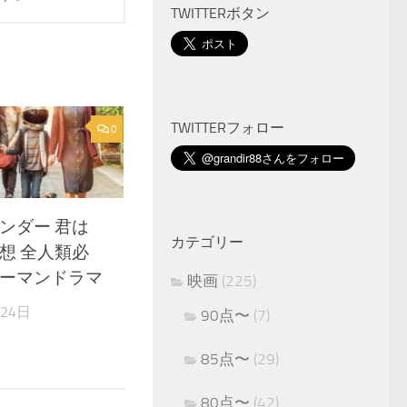
TWITTERボタン
TWITTERフォロー
0
ンダー 君は
カテゴリー
想 全人類必
ーマンドラマ
映画
(225)
月24日
90点〜
(7)
85点〜
(29)
80点〜
(42)