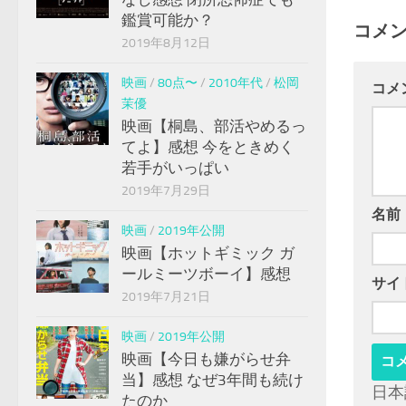
鑑賞可能か？
コメ
2019年8月12日
映画
/
80点〜
/
2010年代
/
松岡
コメ
茉優
映画【桐島、部活やめるっ
てよ】感想 今をときめく
若手がいっぱい
2019年7月29日
名前
映画
/
2019年公開
映画【ホットギミック ガ
ールミーツボーイ】感想
サイ
2019年7月21日
映画
/
2019年公開
映画【今日も嫌がらせ弁
当】感想 なぜ3年間も続け
日本
たのか