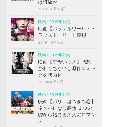
は何故か
2019年6月16日
映画
/
2019年公開
映画【パラレルワールド・
ラブストーリー】感想
2019年6月9日
映画
/
2019年公開
映画【空母いぶき】感想
かわぐちかいじ原作コミッ
クを映画化
2019年6月8日
映画
/
2019年公開
映画【パリ、嘘つきな恋】
ネタバレなし感想 １つの
嘘から始まる大人のロマン
ス