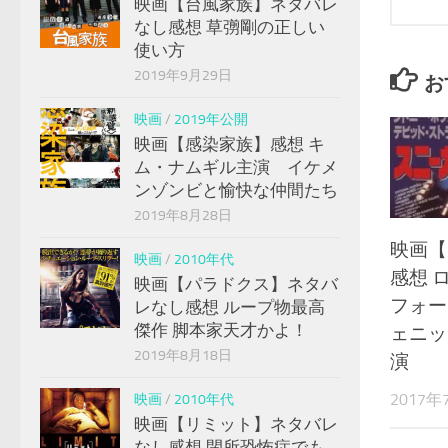
映画【台風家族】ネタバレ
なし感想 草彅剛の正しい
使い方
2019年9月29日
お
映画
/
2019年公開
映画【感染家族】感想 キ
ム・ナムギル主演 イケメ
ンゾンビと愉快な仲間たち
2019年8月28日
映画【
映画
/
2010年代
感想 
映画【パラドクス】ネタバ
フォー
レなし感想 ループ物最高
傑作 脚本家天才かよ！
ェニッ
2019年8月18日
演
2017年
映画
/
2010年代
映画【リミット】ネタバレ
なし感想 閉所恐怖症でも