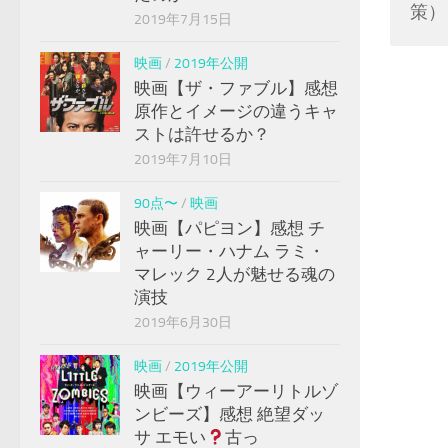
策）
2019年7月15日
映画
/
2019年公開
映画【ザ・ファブル】感想
原作とイメージの違うキャ
ストは許せるか？
2019年7月10日
90点〜
/
映画
映画【パピヨン】感想 チ
ャーリー・ハナム ラミ・
マレック 2人が魅せる魂の
演技
2019年6月30日
映画
/
2019年公開
映画【ウィーアーリトルゾ
ンビーズ】感想 絶望ダッ
サ エモい
古っ