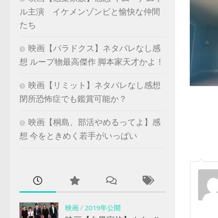
ル主演 イケメンゾンビと愉快な仲間
たち
映画【パラドクス】ネタバレなし感
想 ループ物最高傑作 脚本家天才かよ！
映画【リミット】ネタバレなし感想
閉所恐怖症でも鑑賞可能か？
映画【桐島、部活やめるってよ】感
想 今をときめく若手がいっぱい
映画
/
2019年公開