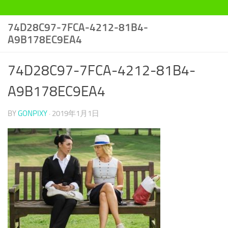
74D28C97-7FCA-4212-81B4-
A9B178EC9EA4
74D28C97-7FCA-4212-81B4-
A9B178EC9EA4
BY
GONPIXY
·
2019年1月1日