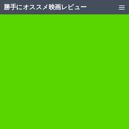
勝手にオススメ映画レビュー
コンテンツへスキップ