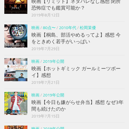
映画【リミット】ネタバレなし感想 閉所
恐怖症でも鑑賞可能か？
2019年8月12日
映画
/
80点〜
/
2010年代
/
松岡茉優
映画【桐島、部活やめるってよ】感想 今
をときめく若手がいっぱい
2019年7月29日
映画
/
2019年公開
映画【ホットギミック ガールミーツボー
イ】感想
2019年7月21日
映画
/
2019年公開
映画【今日も嫌がらせ弁当】感想 なぜ3年
間も続けたのか
2019年7月15日
映画
/
2019年公開