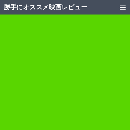
勝手にオススメ映画レビュー
コンテンツへスキップ