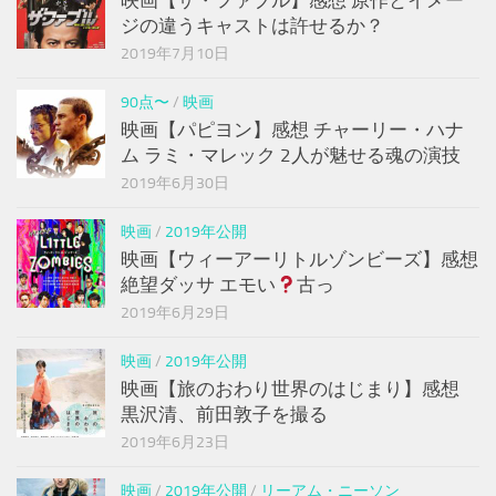
映画【ザ・ファブル】感想 原作とイメー
ジの違うキャストは許せるか？
2019年7月10日
90点〜
/
映画
映画【パピヨン】感想 チャーリー・ハナ
ム ラミ・マレック 2人が魅せる魂の演技
2019年6月30日
映画
/
2019年公開
映画【ウィーアーリトルゾンビーズ】感想
絶望ダッサ エモい
古っ
2019年6月29日
映画
/
2019年公開
映画【旅のおわり世界のはじまり】感想
黒沢清、前田敦子を撮る
2019年6月23日
映画
/
2019年公開
/
リーアム・ニーソン