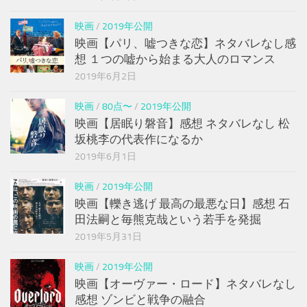
映画
/
2019年公開
映画【パリ、嘘つきな恋】ネタバレなし感
想 １つの嘘から始まる大人のロマンス
2019年6月2日
映画
/
80点〜
/
2019年公開
映画【居眠り磐音】感想 ネタバレなし 松
坂桃李の代表作になるか
2019年6月1日
映画
/
2019年公開
映画【轢き逃げ 最高の最悪な日】感想 石
田法嗣と毎熊克哉という若手を発掘
2019年5月31日
映画
/
2019年公開
映画【オーヴァー・ロード】ネタバレなし
感想 ゾンビと戦争の融合