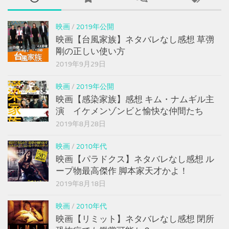
映画
/
2019年公開
映画【台風家族】ネタバレなし感想 草彅
剛の正しい使い方
2019年9月29日
映画
/
2019年公開
映画【感染家族】感想 キム・ナムギル主
演 イケメンゾンビと愉快な仲間たち
2019年8月28日
映画
/
2010年代
映画【パラドクス】ネタバレなし感想 ル
ープ物最高傑作 脚本家天才かよ！
2019年8月18日
映画
/
2010年代
映画【リミット】ネタバレなし感想 閉所