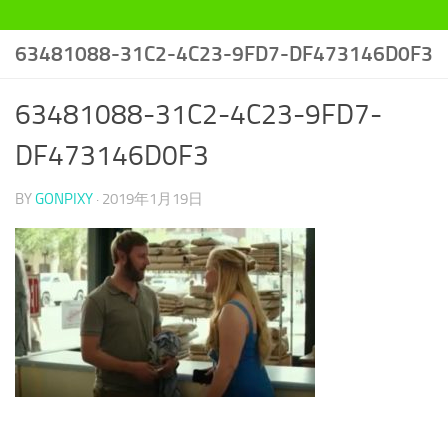
63481088-31C2-4C23-9FD7-DF473146D0F3
63481088-31C2-4C23-9FD7-
DF473146D0F3
BY
GONPIXY
·
2019年1月19日