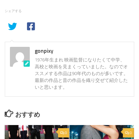
シェアする
gonpixy
1976年生まれ 映画監督になりたくて中学、
高校と映画を見まくっていました。なのでオ
ススメする作品は90年代のものが多いです。
最新の作品と昔の作品を織り交ぜて紹介した
いと思います。
おすすめ
0
0