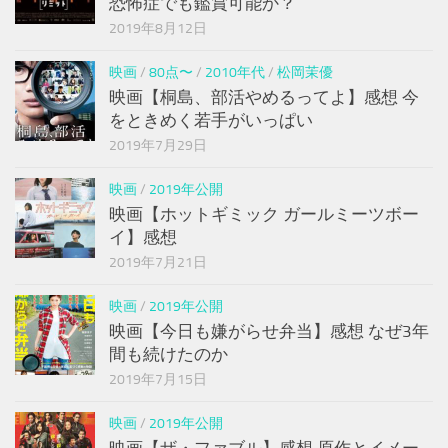
恐怖症でも鑑賞可能か？
2019年8月12日
映画
/
80点〜
/
2010年代
/
松岡茉優
映画【桐島、部活やめるってよ】感想 今
をときめく若手がいっぱい
2019年7月29日
映画
/
2019年公開
映画【ホットギミック ガールミーツボー
イ】感想
2019年7月21日
映画
/
2019年公開
映画【今日も嫌がらせ弁当】感想 なぜ3年
間も続けたのか
2019年7月15日
映画
/
2019年公開