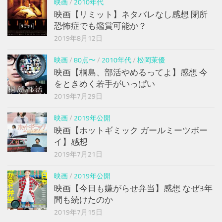
映画
/
2010年代
映画【リミット】ネタバレなし感想 閉所
恐怖症でも鑑賞可能か？
2019年8月12日
映画
/
80点〜
/
2010年代
/
松岡茉優
映画【桐島、部活やめるってよ】感想 今
をときめく若手がいっぱい
2019年7月29日
映画
/
2019年公開
映画【ホットギミック ガールミーツボー
イ】感想
2019年7月21日
映画
/
2019年公開
映画【今日も嫌がらせ弁当】感想 なぜ3年
間も続けたのか
2019年7月15日