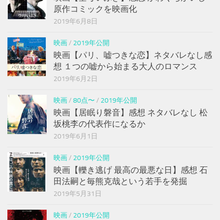
原作コミックを映画化
2019年6月8日
映画
/
2019年公開
映画【パリ、嘘つきな恋】ネタバレなし感
想 １つの嘘から始まる大人のロマンス
2019年6月2日
映画
/
80点〜
/
2019年公開
映画【居眠り磐音】感想 ネタバレなし 松
坂桃李の代表作になるか
2019年6月1日
映画
/
2019年公開
映画【轢き逃げ 最高の最悪な日】感想 石
田法嗣と毎熊克哉という若手を発掘
2019年5月31日
映画
/
2019年公開