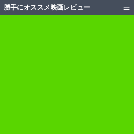
勝手にオススメ映画レビュー
コンテンツへスキップ