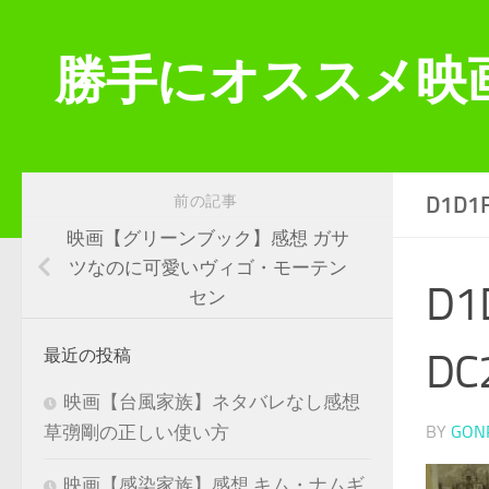
コンテンツへスキップ
勝手にオススメ映
D1D1
前の記事
映画【グリーンブック】感想 ガサ
ツなのに可愛いヴィゴ・モーテン
D1
セン
DC
最近の投稿
映画【台風家族】ネタバレなし感想
BY
GON
草彅剛の正しい使い方
映画【感染家族】感想 キム・ナムギ