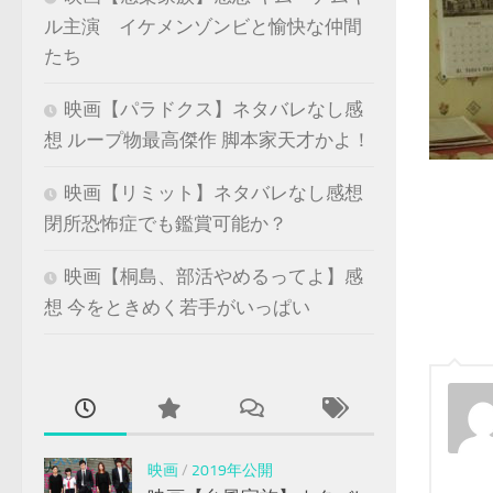
ル主演 イケメンゾンビと愉快な仲間
たち
映画【パラドクス】ネタバレなし感
想 ループ物最高傑作 脚本家天才かよ！
映画【リミット】ネタバレなし感想
閉所恐怖症でも鑑賞可能か？
映画【桐島、部活やめるってよ】感
想 今をときめく若手がいっぱい
映画
/
2019年公開