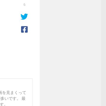
る
映画を見まくって
多いです。 最
す。