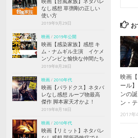
映画【台風家族】ネタバレ
なし感想 草彅剛の正しい
使い方
2019年9月29日
お
映画
/
2019年公開
映画【感染家族】感想 キ
ム・ナムギル主演 イケメ
ンゾンビと愉快な仲間たち
2019年8月28日
映画【
映画
/
2010年代
ール】
映画【パラドクス】ネタバ
ンの誕
レなし感想 ループ物最高
傑作 脚本家天才かよ！
ン・テ
2019年8月18日
2017年
映画
/
2010年代
映画【リミット】ネタバレ
なし感想 閉所恐怖症でも