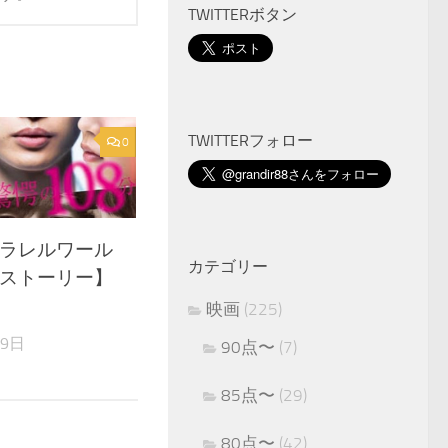
TWITTERボタン
TWITTERフォロー
0
ラレルワール
カテゴリー
ストーリー】
映画
(225)
月9日
90点〜
(7)
85点〜
(29)
80点〜
(42)