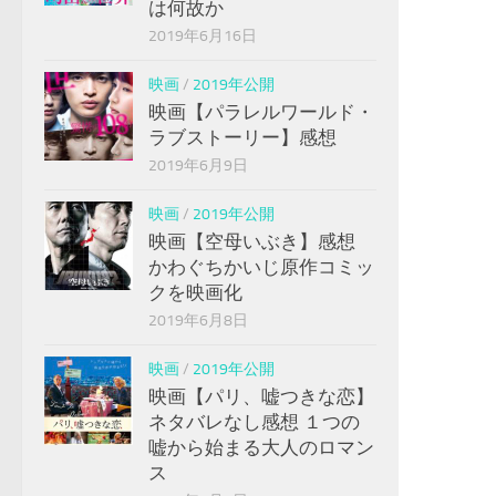
は何故か
2019年6月16日
映画
/
2019年公開
映画【パラレルワールド・
ラブストーリー】感想
2019年6月9日
映画
/
2019年公開
映画【空母いぶき】感想
かわぐちかいじ原作コミッ
クを映画化
2019年6月8日
映画
/
2019年公開
映画【パリ、嘘つきな恋】
ネタバレなし感想 １つの
嘘から始まる大人のロマン
ス