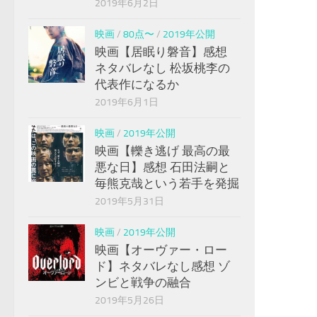
2019年6月2日
映画
/
80点〜
/
2019年公開
映画【居眠り磐音】感想
ネタバレなし 松坂桃李の
代表作になるか
2019年6月1日
映画
/
2019年公開
映画【轢き逃げ 最高の最
悪な日】感想 石田法嗣と
毎熊克哉という若手を発掘
2019年5月31日
映画
/
2019年公開
映画【オーヴァー・ロー
ド】ネタバレなし感想 ゾ
ンビと戦争の融合
2019年5月26日