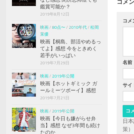
コメ
鑑賞可能か？
2019年8月12日
コメ
映画
/
80点〜
/
2010年代
/
松岡
茉優
映画【桐島、部活やめるっ
てよ】感想 今をときめく
若手がいっぱい
名前
2019年7月29日
映画
/
2019年公開
映画【ホットギミック ガ
サイ
ールミーツボーイ】感想
2019年7月21日
映画
/
2019年公開
映画【今日も嫌がらせ弁
日本
当】感想 なぜ3年間も続け
策）
たのか