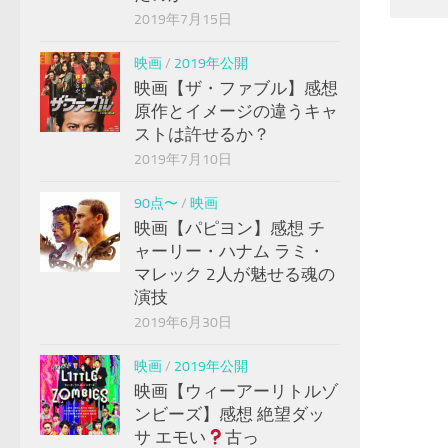
2019年7月15日
映画
/
2019年公開
映画【ザ・ファブル】感想
原作とイメージの違うキャ
ストは許せるか？
2019年7月10日
90点〜
/
映画
映画【パピヨン】感想 チ
ャーリー・ハナム ラミ・
マレック 2人が魅せる魂の
演技
2019年6月30日
映画
/
2019年公開
映画【ウィーアーリトルゾ
ンビーズ】感想 絶望ダッ
サ エモい
古っ