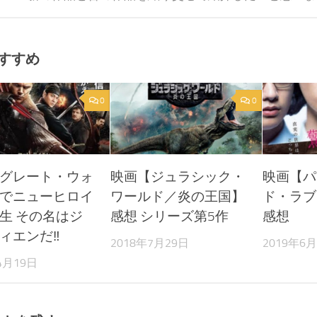
すすめ
0
0
グレート・ウォ
映画【ジュラシック・
映画【パ
でニューヒロイ
ワールド／炎の王国】
ド・ラブ
生 その名はジ
感想 シリーズ第5作
感想
ィエンだ‼︎
2018年7月29日
2019年6
4月19日