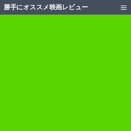
勝手にオススメ映画レビュー
コンテンツへスキップ