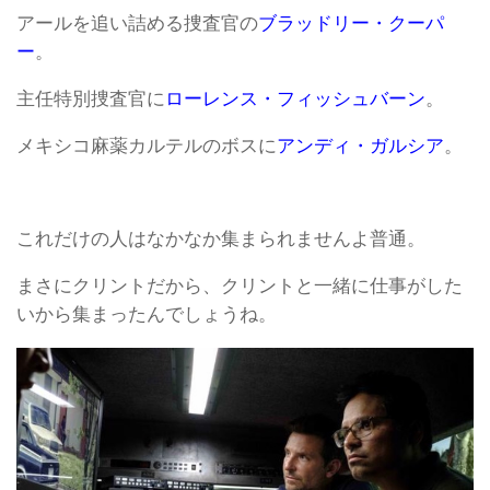
アールを追い詰める捜査官の
ブラッドリー・クーパ
ー
。
主任特別捜査官に
ローレンス・フィッシュバーン
。
メキシコ麻薬カルテルのボスに
アンディ・ガルシア
。
これだけの人はなかなか集まられませんよ普通。
まさにクリントだから、クリントと一緒に仕事がした
いから集まったんでしょうね。