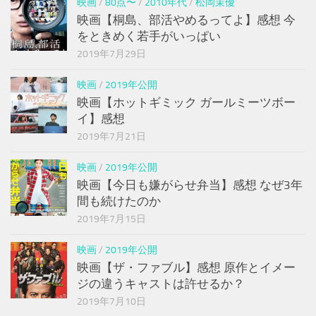
映画
/
80点〜
/
2010年代
/
松岡茉優
映画【桐島、部活やめるってよ】感想 今
をときめく若手がいっぱい
2019年7月29日
映画
/
2019年公開
映画【ホットギミック ガールミーツボー
イ】感想
2019年7月21日
映画
/
2019年公開
映画【今日も嫌がらせ弁当】感想 なぜ3年
間も続けたのか
2019年7月15日
映画
/
2019年公開
映画【ザ・ファブル】感想 原作とイメー
ジの違うキャストは許せるか？
2019年7月10日