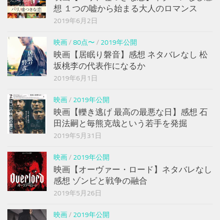
想 １つの嘘から始まる大人のロマンス
2019年6月2日
映画
/
80点〜
/
2019年公開
映画【居眠り磐音】感想 ネタバレなし 松
坂桃李の代表作になるか
2019年6月1日
映画
/
2019年公開
映画【轢き逃げ 最高の最悪な日】感想 石
田法嗣と毎熊克哉という若手を発掘
2019年5月31日
映画
/
2019年公開
映画【オーヴァー・ロード】ネタバレなし
感想 ゾンビと戦争の融合
2019年5月26日
映画
/
2019年公開