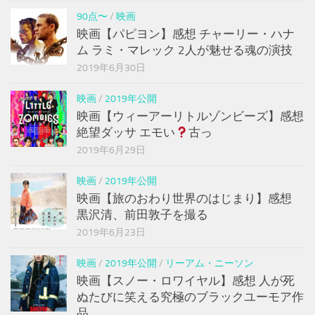
90点〜
/
映画
映画【パピヨン】感想 チャーリー・ハナ
ム ラミ・マレック 2人が魅せる魂の演技
2019年6月30日
映画
/
2019年公開
映画【ウィーアーリトルゾンビーズ】感想
絶望ダッサ エモい
古っ
2019年6月29日
映画
/
2019年公開
映画【旅のおわり世界のはじまり】感想
黒沢清、前田敦子を撮る
2019年6月23日
映画
/
2019年公開
/
リーアム・ニーソン
映画【スノー・ロワイヤル】感想 人が死
ぬたびに笑える究極のブラックユーモア作
品