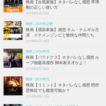
映画【台風家族】ネタバレなし感想 草彅
剛の正しい使い方
2019年9月29日
映画
/
2019年公開
映画【感染家族】感想 キム・ナムギル主
演 イケメンゾンビと愉快な仲間たち
2019年8月28日
映画
/
2010年代
映画【パラドクス】ネタバレなし感想 ル
ープ物最高傑作 脚本家天才かよ！
2019年8月18日
映画
/
2010年代
映画【リミット】ネタバレなし感想 閉所
恐怖症でも鑑賞可能か？
2019年8月12日