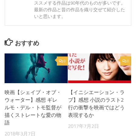
ススメする作品は90年代のものが多いです。
最新の作品と昔の作品を織り交ぜて紹介した
いと思います。
おすすめ
0
0
映画【シェイプ・オブ・
【イニシエーション・ラ
ウォーター】感想 ギレ
ブ】感想 小説のラスト2
ルモ・デル・トモ監督が
行の衝撃を映画ではどう
描くストレートな愛の物
表現するか
語
2017年7月2日
2018年3月7日