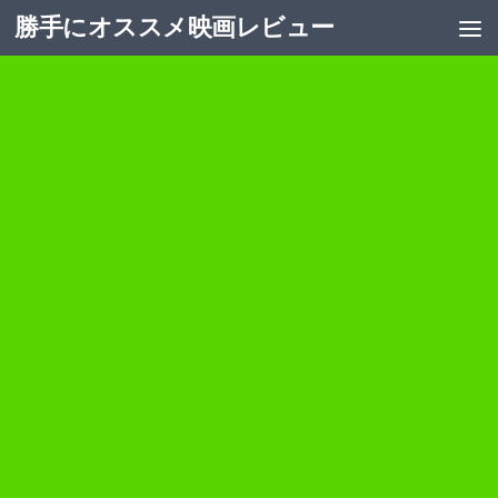
勝手にオススメ映画レビュー
コンテンツへスキップ