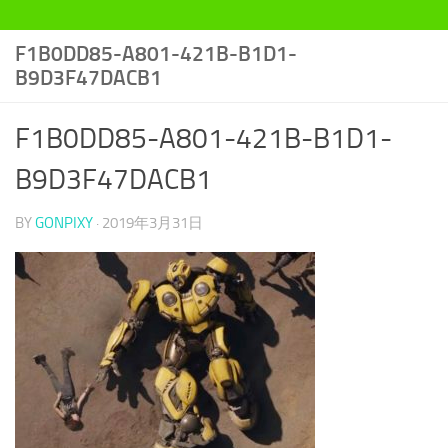
F1B0DD85-A801-421B-B1D1-
B9D3F47DACB1
F1B0DD85-A801-421B-B1D1-
B9D3F47DACB1
BY
GONPIXY
·
2019年3月31日