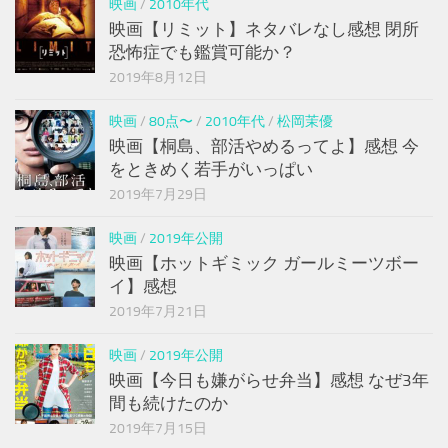
映画
/
2010年代
映画【リミット】ネタバレなし感想 閉所
恐怖症でも鑑賞可能か？
2019年8月12日
映画
/
80点〜
/
2010年代
/
松岡茉優
映画【桐島、部活やめるってよ】感想 今
をときめく若手がいっぱい
2019年7月29日
映画
/
2019年公開
映画【ホットギミック ガールミーツボー
イ】感想
2019年7月21日
映画
/
2019年公開
映画【今日も嫌がらせ弁当】感想 なぜ3年
間も続けたのか
2019年7月15日