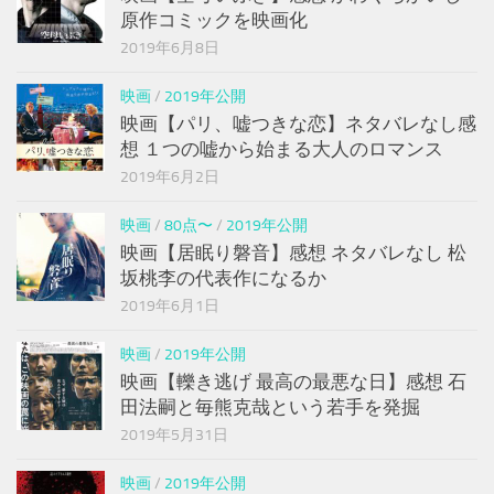
原作コミックを映画化
2019年6月8日
映画
/
2019年公開
映画【パリ、嘘つきな恋】ネタバレなし感
想 １つの嘘から始まる大人のロマンス
2019年6月2日
映画
/
80点〜
/
2019年公開
映画【居眠り磐音】感想 ネタバレなし 松
坂桃李の代表作になるか
2019年6月1日
映画
/
2019年公開
映画【轢き逃げ 最高の最悪な日】感想 石
田法嗣と毎熊克哉という若手を発掘
2019年5月31日
映画
/
2019年公開