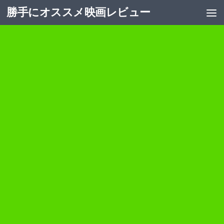
勝手にオススメ映画レビュー
コンテンツへスキップ