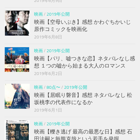
2019年6月9日
映画
/
2019年公開
映画【空母いぶき】感想 かわぐちかいじ
原作コミックを映画化
2019年6月8日
映画
/
2019年公開
映画【パリ、嘘つきな恋】ネタバレなし感
想 １つの嘘から始まる大人のロマンス
2019年6月2日
映画
/
80点〜
/
2019年公開
映画【居眠り磐音】感想 ネタバレなし 松
坂桃李の代表作になるか
2019年6月1日
映画
/
2019年公開
映画【轢き逃げ 最高の最悪な日】感想 石
田法嗣と毎熊克哉という若手を発掘