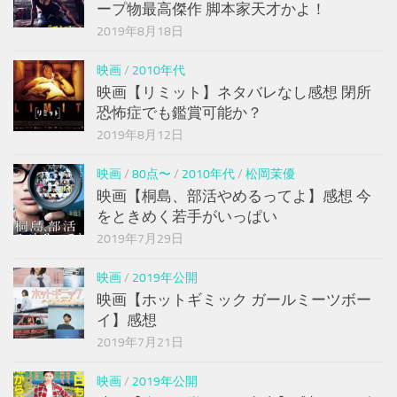
ープ物最高傑作 脚本家天才かよ！
2019年8月18日
映画
/
2010年代
映画【リミット】ネタバレなし感想 閉所
恐怖症でも鑑賞可能か？
2019年8月12日
映画
/
80点〜
/
2010年代
/
松岡茉優
映画【桐島、部活やめるってよ】感想 今
をときめく若手がいっぱい
2019年7月29日
映画
/
2019年公開
映画【ホットギミック ガールミーツボー
イ】感想
2019年7月21日
映画
/
2019年公開