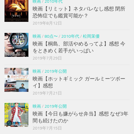
映画
/
2010年代
映画【リミット】ネタバレなし感想 閉所
恐怖症でも鑑賞可能か？
2019年8月12日
映画
/
80点〜
/
2010年代
/
松岡茉優
映画【桐島、部活やめるってよ】感想 今
をときめく若手がいっぱい
2019年7月29日
映画
/
2019年公開
映画【ホットギミック ガールミーツボー
イ】感想
2019年7月21日
映画
/
2019年公開
映画【今日も嫌がらせ弁当】感想 なぜ3年
間も続けたのか
2019年7月15日