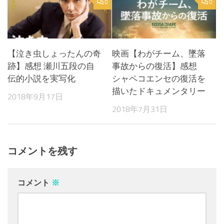
0
0
【泣き虫しょったんの奇
映画【わがチーム、墜落
跡】感想 瀬川五段の自
事故からの復活】感想
伝的小説を実写化
シャペコエンセの復活を
描いたドキュメンタリー
2018年9月17日
2018年7月31日
コメントを残す
コメント
※