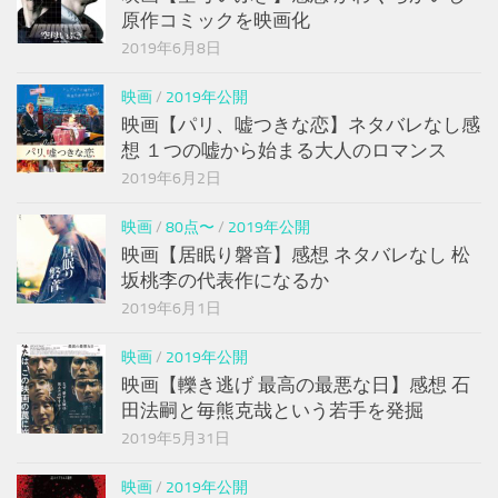
原作コミックを映画化
2019年6月8日
映画
/
2019年公開
映画【パリ、嘘つきな恋】ネタバレなし感
想 １つの嘘から始まる大人のロマンス
2019年6月2日
映画
/
80点〜
/
2019年公開
映画【居眠り磐音】感想 ネタバレなし 松
坂桃李の代表作になるか
2019年6月1日
映画
/
2019年公開
映画【轢き逃げ 最高の最悪な日】感想 石
田法嗣と毎熊克哉という若手を発掘
2019年5月31日
映画
/
2019年公開