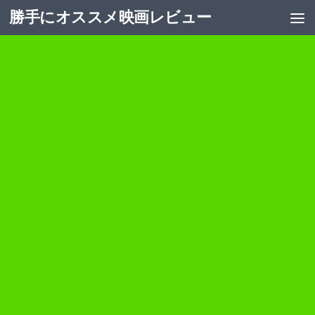
勝手にオススメ映画レビュー
コンテンツへスキップ