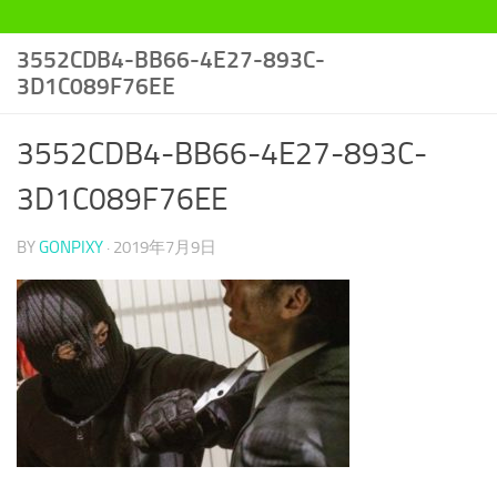
3552CDB4-BB66-4E27-893C-
3D1C089F76EE
3552CDB4-BB66-4E27-893C-
3D1C089F76EE
BY
GONPIXY
·
2019年7月9日