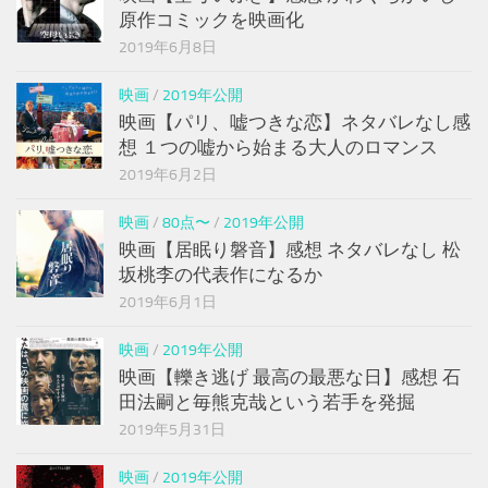
原作コミックを映画化
2019年6月8日
映画
/
2019年公開
映画【パリ、嘘つきな恋】ネタバレなし感
想 １つの嘘から始まる大人のロマンス
2019年6月2日
映画
/
80点〜
/
2019年公開
映画【居眠り磐音】感想 ネタバレなし 松
坂桃李の代表作になるか
2019年6月1日
映画
/
2019年公開
映画【轢き逃げ 最高の最悪な日】感想 石
田法嗣と毎熊克哉という若手を発掘
2019年5月31日
映画
/
2019年公開