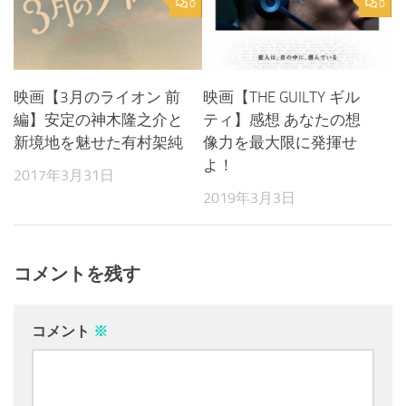
0
0
映画【3月のライオン 前
映画【THE GUILTY ギル
編】安定の神木隆之介と
ティ】感想 あなたの想
新境地を魅せた有村架純
像力を最大限に発揮せ
よ！
2017年3月31日
2019年3月3日
コメントを残す
コメント
※