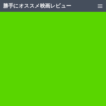
勝手にオススメ映画レビュー
コンテンツへスキップ