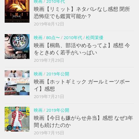
映画
/
2010年代
映画【リミット】ネタバレなし感想 閉所
恐怖症でも鑑賞可能か？
2019年8月12日
映画
/
80点〜
/
2010年代
/
松岡茉優
映画【桐島、部活やめるってよ】感想 今
をときめく若手がいっぱい
2019年7月29日
映画
/
2019年公開
映画【ホットギミック ガールミーツボー
イ】感想
2019年7月21日
映画
/
2019年公開
映画【今日も嫌がらせ弁当】感想 なぜ3年
間も続けたのか
2019年7月15日