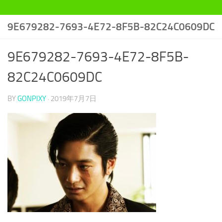
9E679282-7693-4E72-8F5B-82C24C0609DC
9E679282-7693-4E72-8F5B-
82C24C0609DC
BY
GONPIXY
·
2019年7月7日