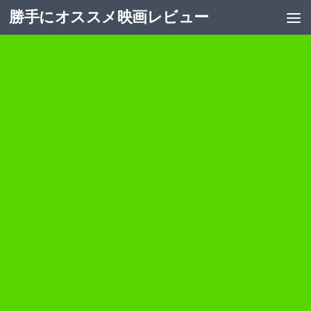
勝手にオススメ映画レビュー
コンテンツへスキップ