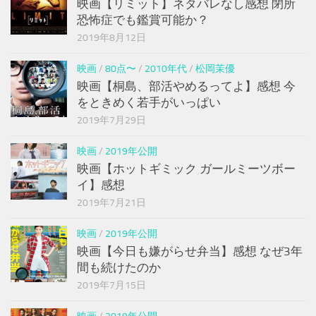
映画【リミット】ネタバレなし感想 閉所
恐怖症でも鑑賞可能か？
2019年8月12日
映画
/
80点〜
/
2010年代
/
松岡茉優
映画【桐島、部活やめるってよ】感想 今
をときめく若手がいっぱい
2019年7月29日
映画
/
2019年公開
映画【ホットギミック ガールミーツボー
イ】感想
2019年7月21日
映画
/
2019年公開
映画【今日も嫌がらせ弁当】感想 なぜ3年
間も続けたのか
2019年7月15日