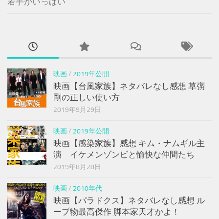
若手がいっぱい
映画
/
2019年公開
映画【台風家族】ネタバレなし感想 草彅
剛の正しい使い方
2019年9月29日
映画
/
2019年公開
映画【感染家族】感想 キム・ナムギル主
演 イケメンゾンビと愉快な仲間たち
2019年8月28日
映画
/
2010年代
映画【パラドクス】ネタバレなし感想 ル
ープ物最高傑作 脚本家天才かよ！