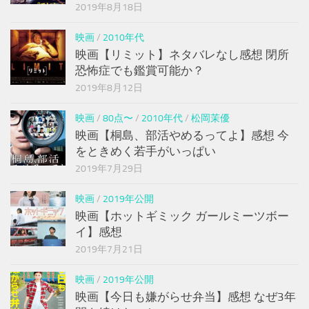
2019年8月18日
映画
/
2010年代
映画【リミット】ネタバレなし感想 閉所
恐怖症でも鑑賞可能か？
2019年8月12日
映画
/
80点〜
/
2010年代
/
松岡茉優
映画【桐島、部活やめるってよ】感想 今
をときめく若手がいっぱい
2019年7月29日
映画
/
2019年公開
映画【ホットギミック ガールミーツボー
イ】感想
2019年7月21日
映画
/
2019年公開
映画【今日も嫌がらせ弁当】感想 なぜ3年