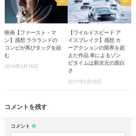
0
0
映画【ファースト・マ
【ワイルドスピード ア
ン】感想 ララランドの
イスブレイク】感想 カ
コンビが再びタッグを組
ーアクションの限界を超
む
えた作品 車によるゾン
ビタイムは新次元の面白
2019年2月16日
さ
2017年5月18日
コメントを残す
コメント
※