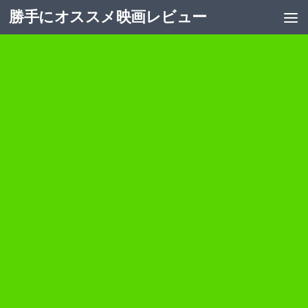
勝手にオススメ映画レビュー
コンテンツへスキップ