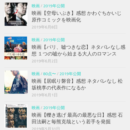
映画
/
2019年公開
映画【空母いぶき】感想 かわぐちかいじ
原作コミックを映画化
2019年6月8日
映画
/
2019年公開
映画【パリ、嘘つきな恋】ネタバレなし感
想 １つの嘘から始まる大人のロマンス
2019年6月2日
映画
/
80点〜
/
2019年公開
映画【居眠り磐音】感想 ネタバレなし 松
坂桃李の代表作になるか
2019年6月1日
映画
/
2019年公開
映画【轢き逃げ 最高の最悪な日】感想 石
田法嗣と毎熊克哉という若手を発掘
2019年5月31日