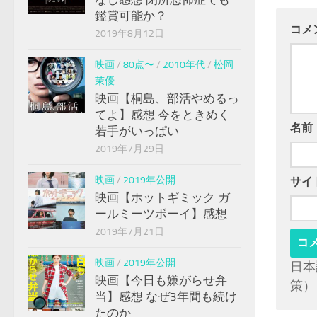
鑑賞可能か？
コメ
2019年8月12日
映画
/
80点〜
/
2010年代
/
松岡
茉優
映画【桐島、部活やめるっ
てよ】感想 今をときめく
名前
若手がいっぱい
2019年7月29日
映画
/
2019年公開
サイ
映画【ホットギミック ガ
ールミーツボーイ】感想
2019年7月21日
映画
/
2019年公開
日本
映画【今日も嫌がらせ弁
策）
当】感想 なぜ3年間も続け
たのか