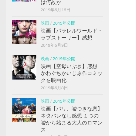
は何故か
2019年6月16日
映画
/
2019年公開
映画【パラレルワールド・
ラブストーリー】感想
2019年6月9日
映画
/
2019年公開
映画【空母いぶき】感想
かわぐちかいじ原作コミッ
クを映画化
2019年6月8日
映画
/
2019年公開
映画【パリ、嘘つきな恋】
ネタバレなし感想 １つの
嘘から始まる大人のロマン
ス