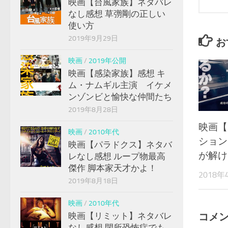
映画【台風家族】ネタバレ
なし感想 草彅剛の正しい
使い方
2019年9月29日
お
映画
/
2019年公開
映画【感染家族】感想 キ
ム・ナムギル主演 イケメ
ンゾンビと愉快な仲間たち
2019年8月28日
映画【
映画
/
2010年代
ション
映画【パラドクス】ネタバ
が解け
レなし感想 ループ物最高
傑作 脚本家天才かよ！
2018年
2019年8月18日
映画
/
2010年代
映画【リミット】ネタバレ
コメ
なし感想 閉所恐怖症でも