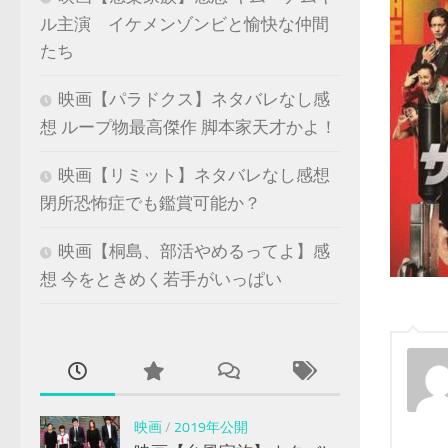
ル主演 イケメンゾンビと愉快な仲間
たち
映画【パラドクス】ネタバレなし感
想 ループ物最高傑作 脚本家天才かよ！
映画【リミット】ネタバレなし感想
閉所恐怖症でも鑑賞可能か？
映画【桐島、部活やめるってよ】感
想 今をときめく若手がいっぱい
映画
/
2019年公開