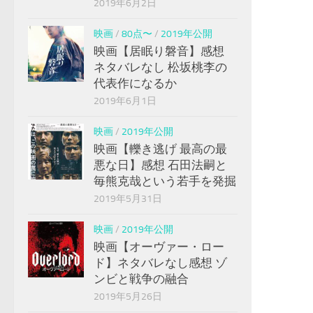
2019年6月2日
映画
/
80点〜
/
2019年公開
映画【居眠り磐音】感想
ネタバレなし 松坂桃李の
代表作になるか
2019年6月1日
映画
/
2019年公開
映画【轢き逃げ 最高の最
悪な日】感想 石田法嗣と
毎熊克哉という若手を発掘
2019年5月31日
映画
/
2019年公開
映画【オーヴァー・ロー
ド】ネタバレなし感想 ゾ
ンビと戦争の融合
2019年5月26日