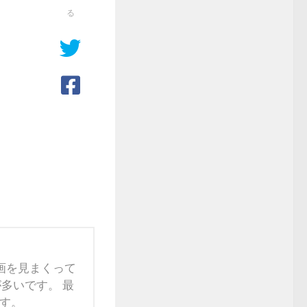
る
映画を見まくって
多いです。 最
す。