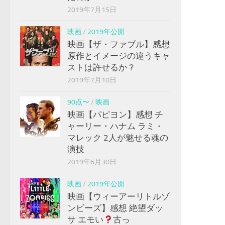
2019年7月15日
映画
/
2019年公開
映画【ザ・ファブル】感想
原作とイメージの違うキャ
ストは許せるか？
2019年7月10日
90点〜
/
映画
映画【パピヨン】感想 チ
ャーリー・ハナム ラミ・
マレック 2人が魅せる魂の
演技
2019年6月30日
映画
/
2019年公開
映画【ウィーアーリトルゾ
ンビーズ】感想 絶望ダッ
サ エモい
古っ