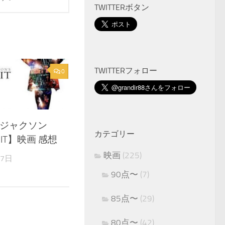
TWITTERボタン
TWITTERフォロー
0
ジャクソン
カテゴリー
IS IT】映画 感想
映画
(225)
月7日
90点〜
(7)
85点〜
(29)
80点〜
(42)