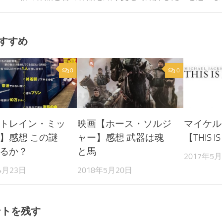
すすめ
0
0
トレイン・ミッ
映画【ホース・ソルジ
マイケル
】感想 この謎
ャー】感想 武器は魂
【THIS 
るか？
と馬
2017年5
4月23日
2018年5月20日
ントを残す