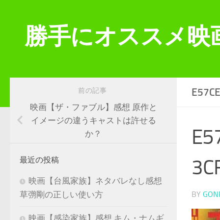
コンテンツへスキップ
勝手にオススメ映
E57C
前の記事
映画【ザ・ファブル】感想 原作と
イメージの違うキャストは許せる
E5
か？
3C
最近の投稿
映画【台風家族】ネタバレなし感想
BY
GON
草彅剛の正しい使い方
映画【感染家族】感想 キム・ナムギ