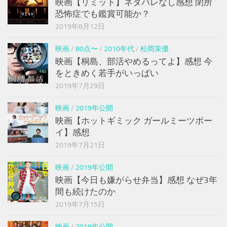
映画【リミット】ネタバレなし感想 閉所
恐怖症でも鑑賞可能か？
2019年8月12日
映画
/
80点〜
/
2010年代
/
松岡茉優
映画【桐島、部活やめるってよ】感想 今
をときめく若手がいっぱい
2019年7月29日
映画
/
2019年公開
映画【ホットギミック ガールミーツボー
イ】感想
2019年7月21日
映画
/
2019年公開
映画【今日も嫌がらせ弁当】感想 なぜ3年
間も続けたのか
2019年7月15日
映画
/
2019年公開