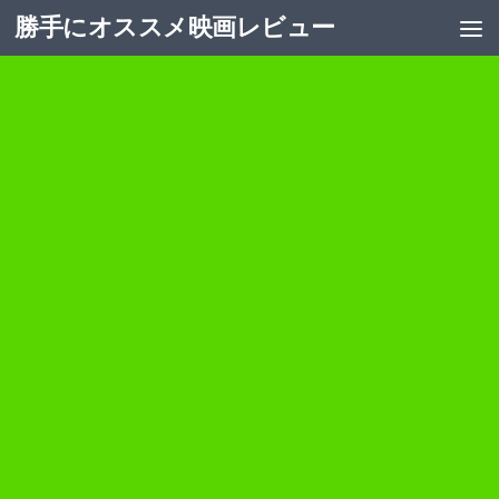
勝手にオススメ映画レビュー
コンテンツへスキップ