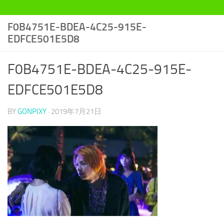
F0B4751E-BDEA-4C25-915E-
EDFCE501E5D8
F0B4751E-BDEA-4C25-915E-
EDFCE501E5D8
BY
GONPIXY
·
2019年7月21日