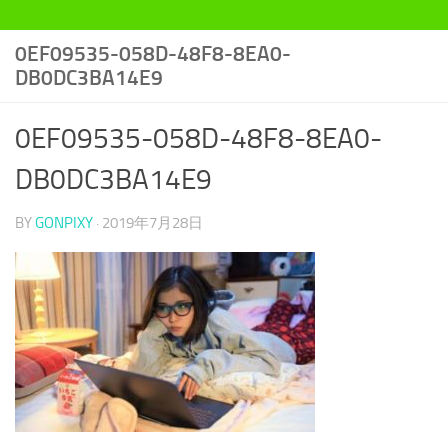
0EF09535-058D-48F8-8EA0-
DB0DC3BA14E9
0EF09535-058D-48F8-8EA0-
DB0DC3BA14E9
BY
GONPIXY
·
2019年7月28日