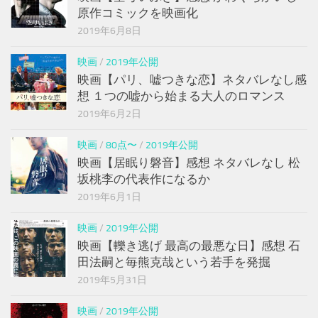
原作コミックを映画化
2019年6月8日
映画
/
2019年公開
映画【パリ、嘘つきな恋】ネタバレなし感
想 １つの嘘から始まる大人のロマンス
2019年6月2日
映画
/
80点〜
/
2019年公開
映画【居眠り磐音】感想 ネタバレなし 松
坂桃李の代表作になるか
2019年6月1日
映画
/
2019年公開
映画【轢き逃げ 最高の最悪な日】感想 石
田法嗣と毎熊克哉という若手を発掘
2019年5月31日
映画
/
2019年公開