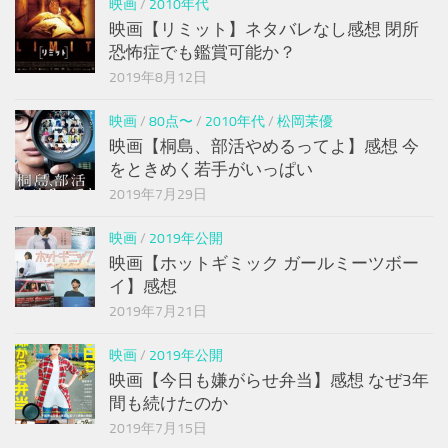
映画
/
2010年代
映画【リミット】ネタバレなし感想 閉所
恐怖症でも鑑賞可能か？
2019年8月12日
映画
/
80点〜
/
2010年代
/
松岡茉優
映画【桐島、部活やめるってよ】感想 今
をときめく若手がいっぱい
2019年7月29日
映画
/
2019年公開
映画【ホットギミック ガールミーツボー
イ】感想
2019年7月21日
映画
/
2019年公開
映画【今日も嫌がらせ弁当】感想 なぜ3年
間も続けたのか
2019年7月15日