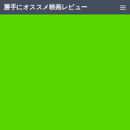
勝手にオススメ映画レビュー
コンテンツへスキップ