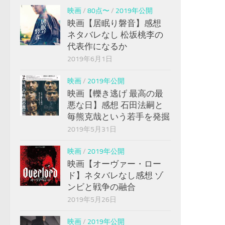
映画
/
80点〜
/
2019年公開
映画【居眠り磐音】感想
ネタバレなし 松坂桃李の
代表作になるか
2019年6月1日
映画
/
2019年公開
映画【轢き逃げ 最高の最
悪な日】感想 石田法嗣と
毎熊克哉という若手を発掘
2019年5月31日
映画
/
2019年公開
映画【オーヴァー・ロー
ド】ネタバレなし感想 ゾ
ンビと戦争の融合
2019年5月26日
映画
/
2019年公開