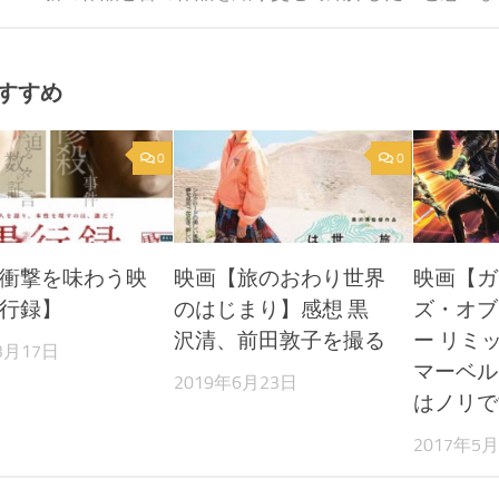
すすめ
0
0
衝撃を味わう映
映画【旅のおわり世界
映画【ガ
行録】
のはじまり】感想 黒
ズ・オブ
沢清、前田敦子を撮る
ー リミ
3月17日
マーベル
2019年6月23日
はノリで
2017年5