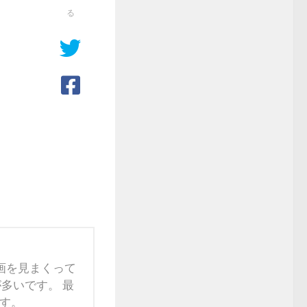
る
映画を見まくって
多いです。 最
す。