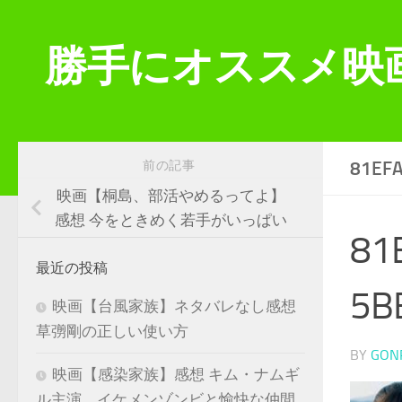
コンテンツへスキップ
勝手にオススメ映
81EF
前の記事
映画【桐島、部活やめるってよ】
感想 今をときめく若手がいっぱい
81
最近の投稿
5B
映画【台風家族】ネタバレなし感想
草彅剛の正しい使い方
BY
GON
映画【感染家族】感想 キム・ナムギ
ル主演 イケメンゾンビと愉快な仲間