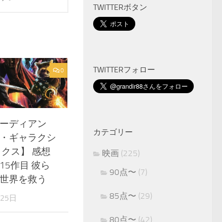
TWITTERボタン
TWITTERフォロー
0
ーディアン
カテゴリー
・ギャラクシ
ックス】 感想
映画
(225)
15作目 彼ら
90点〜
(7)
世界を救う
85点〜
(29)
月25日
80点〜
(42)