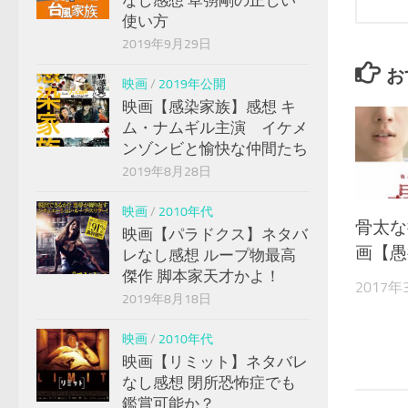
なし感想 草彅剛の正しい
使い方
2019年9月29日
お
映画
/
2019年公開
映画【感染家族】感想 キ
ム・ナムギル主演 イケメ
ンゾンビと愉快な仲間たち
2019年8月28日
映画
/
2010年代
骨太な
映画【パラドクス】ネタバ
画【愚
レなし感想 ループ物最高
傑作 脚本家天才かよ！
2017年
2019年8月18日
映画
/
2010年代
映画【リミット】ネタバレ
なし感想 閉所恐怖症でも
鑑賞可能か？