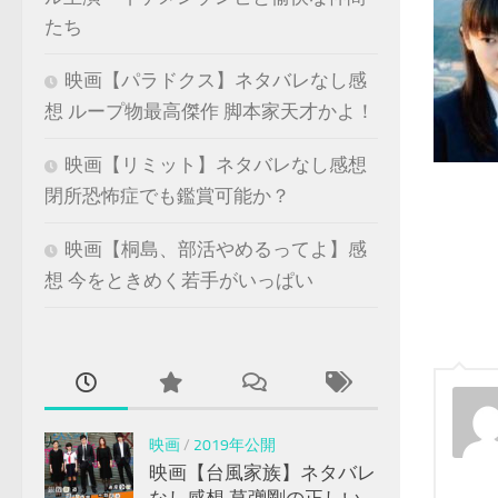
たち
映画【パラドクス】ネタバレなし感
想 ループ物最高傑作 脚本家天才かよ！
映画【リミット】ネタバレなし感想
閉所恐怖症でも鑑賞可能か？
映画【桐島、部活やめるってよ】感
想 今をときめく若手がいっぱい
映画
/
2019年公開
映画【台風家族】ネタバレ