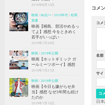
2019年8月12日
コメ
映画
/
80点〜
/
2010年代
/
松岡
茉優
コメ
映画【桐島、部活やめるっ
てよ】感想 今をときめく
若手がいっぱい
2019年7月29日
映画
/
2019年公開
名前
映画【ホットギミック ガ
ールミーツボーイ】感想
2019年7月21日
サイ
映画
/
2019年公開
映画【今日も嫌がらせ弁
当】感想 なぜ3年間も続け
たのか
日本
2019年7月15日