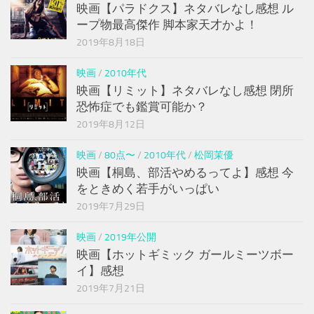
映画【パラドクス】ネタバレなし感想 ル
ープ物最高傑作 脚本家天才かよ！
2019年8月18日
映画
/
2010年代
映画【リミット】ネタバレなし感想 閉所
恐怖症でも鑑賞可能か？
2019年8月12日
映画
/
80点〜
/
2010年代
/
松岡茉優
映画【桐島、部活やめるってよ】感想 今
をときめく若手がいっぱい
2019年7月29日
映画
/
2019年公開
映画【ホットギミック ガールミーツボー
イ】感想
2019年7月21日