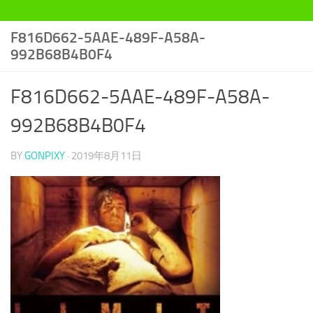
F816D662-5AAE-489F-A58A-
992B68B4B0F4
F816D662-5AAE-489F-A58A-
992B68B4B0F4
BY
GONPIXY
·
2019年8月11日