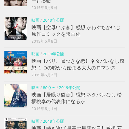
ー】感想
2019年6月9日
映画
/
2019年公開
映画【空母いぶき】感想 かわぐちかいじ
原作コミックを映画化
2019年6月8日
映画
/
2019年公開
映画【パリ、嘘つきな恋】ネタバレなし感
想 １つの嘘から始まる大人のロマンス
2019年6月2日
映画
/
80点〜
/
2019年公開
映画【居眠り磐音】感想 ネタバレなし 松
坂桃李の代表作になるか
2019年6月1日
映画
/
2019年公開
映画【轢き逃げ 最高の最悪な日】感想 石