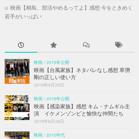
映画【桐島、部活やめるってよ】感想 今をときめく
若手がいっぱい
映画
/
2019年公開
映画【台風家族】ネタバレなし感想 草彅
剛の正しい使い方
2019年9月29日
映画
/
2019年公開
映画【感染家族】感想 キム・ナムギル主
演 イケメンゾンビと愉快な仲間たち
2019年8月28日
映画
/
2010年代