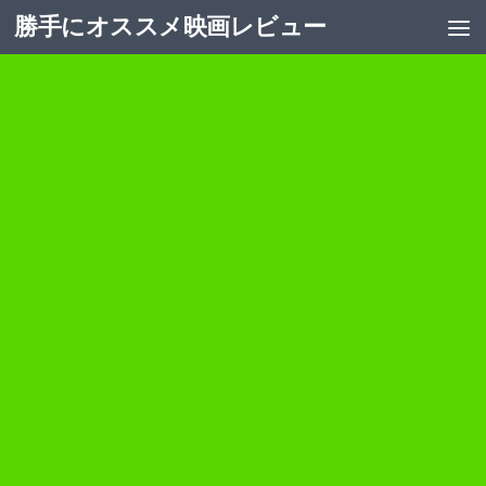
勝手にオススメ映画レビュー
コンテンツへスキップ